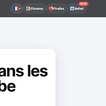
BETA
Chrome
Firefox
Safari
ns les
be