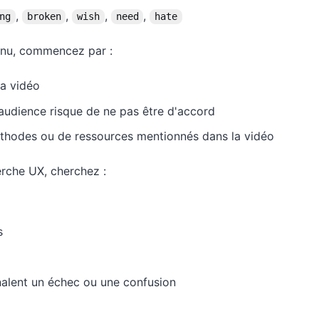
,
,
,
,
ng
broken
wish
need
hate
enu, commencez par :
la vidéo
l'audience risque de ne pas être d'accord
éthodes ou de ressources mentionnés dans la vidéo
erche UX, cherchez :
s
gnalent un échec ou une confusion