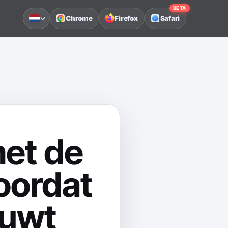
BETA
Chrome
Firefox
Safari
et de
voordat
ouwt