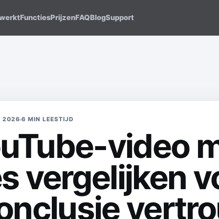
 werkt
Functies
Prijzen
FAQ
Blog
Support
I 2026
6 MIN LEESTIJD
uTube-video m
es vergelijken 
conclusie vertr