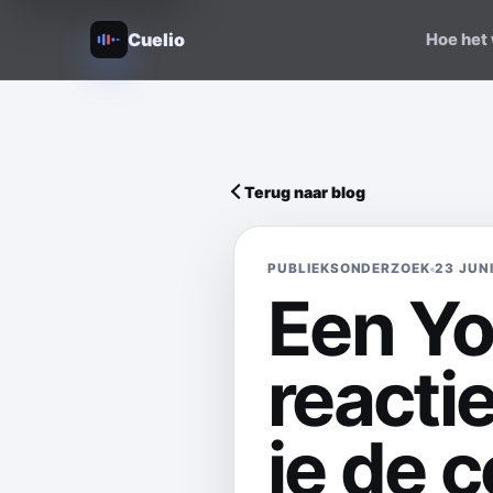
Cuelio
Hoe het
Terug naar blog
PUBLIEKSONDERZOEK
23 JUN
Een Yo
reacti
je de 