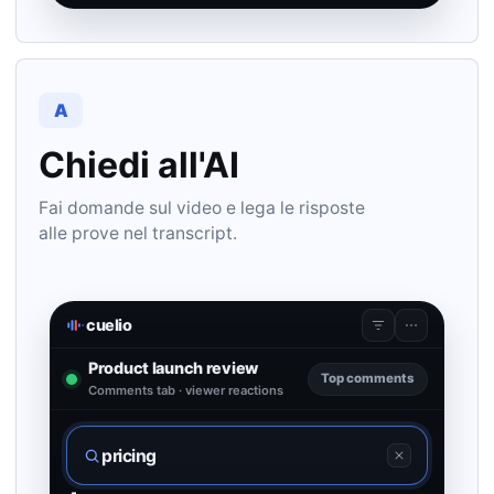
A
Chiedi all'AI
Fai domande sul video e lega le risposte
alle prove nel transcript.
cuelio
Product launch review
Top comments
Comments tab · viewer reactions
pricing