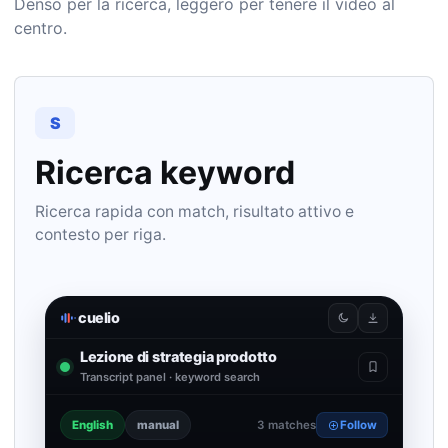
Denso per la ricerca, leggero per tenere il video al
centro.
S
Ricerca keyword
Ricerca rapida con match, risultato attivo e
contesto per riga.
cuelio
Lezione di strategia prodotto
Transcript panel · keyword search
English
manual
3 matches
Follow