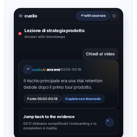
cuelio
with sources
Lezione di strategia prodotto
Answer with timestamps
Chiedi al video
answer
03:02
–
03:18
cuelio
AI
Il rischio principale era una trial retention
debole dopo il primo tour prodotto.
Fonte 03:02-03:18
Copiato con timecode
Jump back to the evidence
03:11 Abbiamo semplificato l'onboarding e la
completion è risalita.