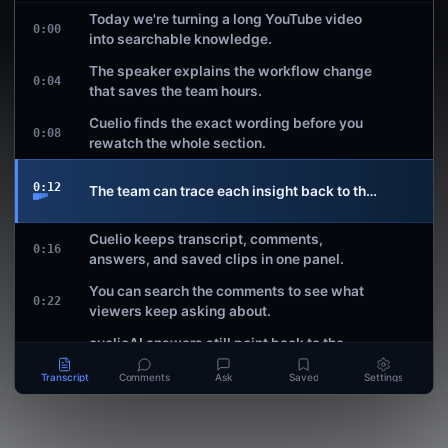
Today we're turning a long YouTube video
0:00
into searchable knowledge.
The speaker explains the workflow change
0:04
that saves the team hours.
Cuelio finds the exact wording before you
0:08
rewatch the whole section.
0:12
The team can trace each insight back to the exact line 
Cuelio keeps transcript, comments,
0:16
answers, and saved clips in one panel.
You can search the comments to see what
0:22
viewers keep asking about.
cuelioAI answers still point back to the
0:28
timestamp that supports them.
527 segments · local
TXT
SRT
0:12
Transcript
Comments
Ask
Saved
Settings
Search stays local until you decide what to
0:34
export or ask.