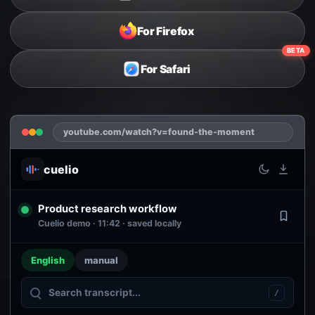
For Firefox
BETA
For Safari
youtube.com/watch?v=found-the-moment
cuelio
Product research workflow
Cuelio demo · 11:42 · saved locally
English
manual
/